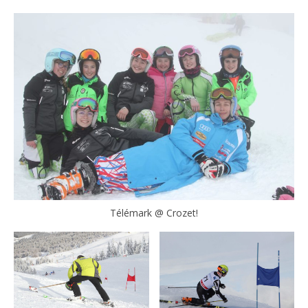
Télémark @ Crozet!