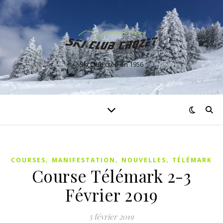
Ski Club créé en 1956
,
,
,
COURSES
MANIFESTATION
NOUVELLES
TÉLÉMARK
Course Télémark 2-3
Février 2019
5 février 2019