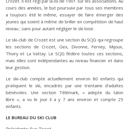
Crozet. Il est régi par la loi de 1901 sur les associations. Au
cours des années, le but poursuivi par tous ses membres
a toujours été le même, essayer de faire émerger des
jeunes qui soient à même de briller en compétition de haut
niveau ; sans pour autant négliger le ski loisir.
Le ski-club de Crozet est une section du SCJG qui regroupe
les sections de Crozet, Gex, Divonne, Ferney, Mijoux,
Thoiry et La Vattay. Le SCJG fédère toutes ces sections,
mais elles sont indépendantes au niveau financier et dans
leur gestion.
Le ski-club compte actuellement environ 80 enfants qui
pratiquent le ski, encadrés par une trentaine d’adultes
bénévoles. Une section Télémark, « adepte du talon
libre », a vu le jour il a y 7 ans environ et compte 25
enfants.
LE BUREAU DU SKI CLUB
Présidente: Eve Tissot