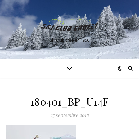
Ski Club créé en 1956
180401_BP_U14F
25 septembre 2018