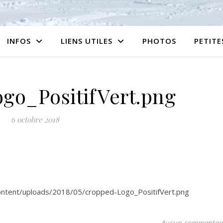
INFOS
LIENS UTILES
PHOTOS
PETIT
go_PositifVert.png
6 octobre 2018
ontent/uploads/2018/05/cropped-Logo_PositifVert.png
Aucun commentai