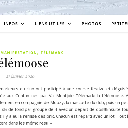
INFOS
LIENS UTILES
PHOTOS
PETIT
,
,
MANIFESTATION
TÉLÉMARK
élémoose
27 janvier 2020
émarkeurs du club ont participé à une course festive et déguis
nisée aux Contamines par Val Montjoie Télémark: la télémoose. 
ement en compagnie de Moozy, la mascotte du club, puis un pet
ie ski de fond par groupe de 4 avec un départ de dos!!!Ensuite to
il y a eu la remise des prix. Chacun est reparti avec un lot. Tout 
era dans les mémoires!!! »