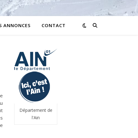
ES ANNONCES
CONTACT
ée
Au
it
Département de
us
l'Ain
le