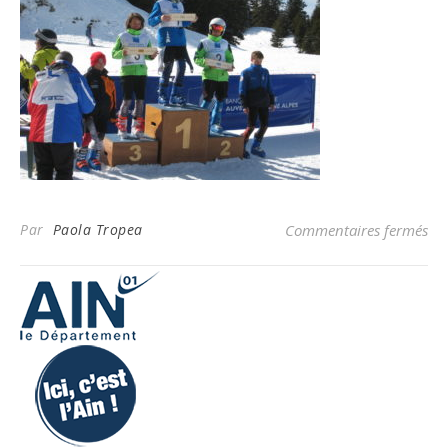
su
Par
Paola Tropea
Commentaires fermés