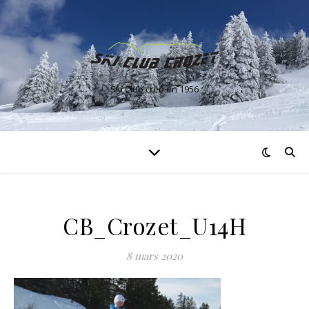
Ski Club créé en 1956
CB_Crozet_U14H
8 mars 2020