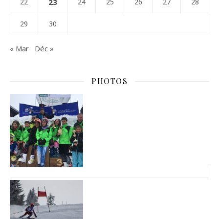
22
23
24
25
26
27
28
29
30
« Mar
Déc »
PHOTOS